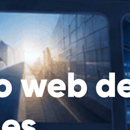
o web d
les