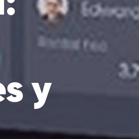
:
es y