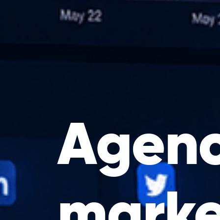
Agenc
marke