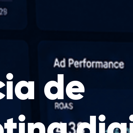
ia de
ting digi