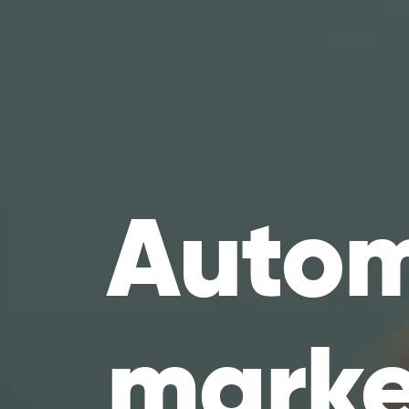
Autom
marke