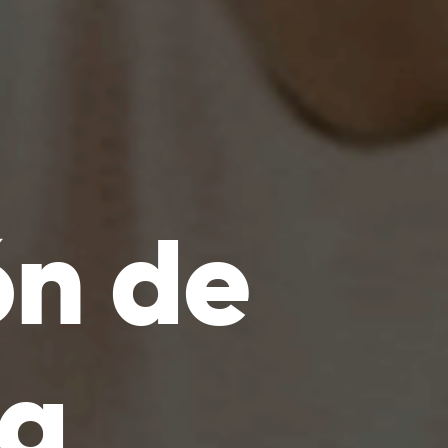
ón de
ra