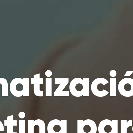
atizaci
ting pa