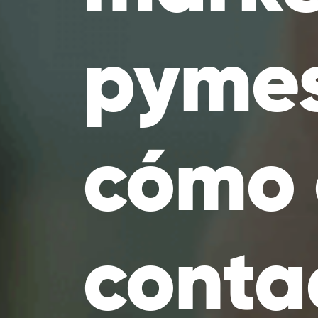
pymes
cómo 
conta