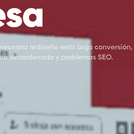
esa
cesita rediseño web: baja conversión, m
nido desordenado y problemas SEO.