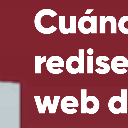
Cuánd
redis
web d