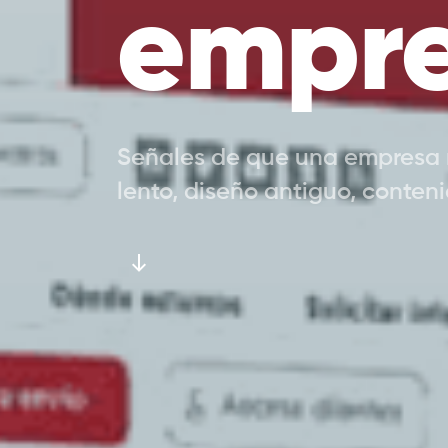
empr
Señales de que una empresa ne
lento, diseño antiguo, conte