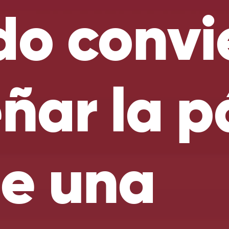
o convi
eñar la 
e una