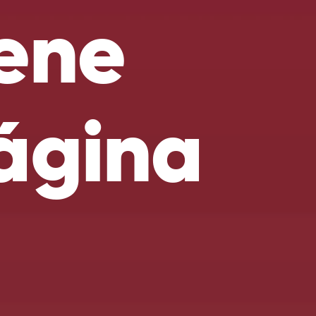
ene
página